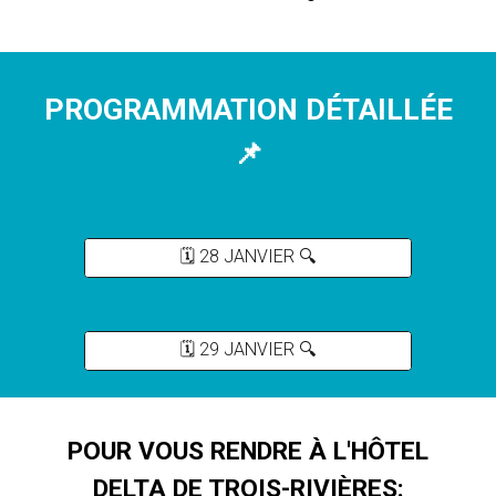
PROGRAMMATION DÉTAILLÉE
📌
🗓️ 28 JANVIER 🔍
🗓️ 29 JANVIER 🔍
POUR VOUS RENDRE À L'HÔTEL
DELTA DE TROIS-RIVIÈRES: